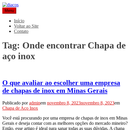
Pular
para
Menu
Blog Diaços
Especialistas em aços e metais há mais de 20 anos
o
conteúdo
Início
Voltar ao Site
Contato
Tag:
Onde encontrar Chapa de
aço inox
O que avaliar ao escolher uma empresa
de chapas de inox em Minas Gerais
Publicado por
admin
em
novembro 8, 2023
novembro 8, 2023
em
Chapa de Aço Inox
Você está procurando por uma empresa de chapas de inox em Minas
Gerais e deseja contar com as melhores opções do mercado mineiro?
Então, esse artigo é ideal para sanar todas as suas dúvidas. A chapa