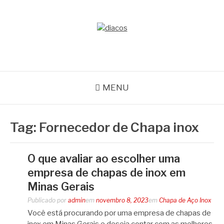
Pular
para
o
BLOG DIAÇOS
conteúdo
Especialistas em aços e metais há mais de 20 anos
MENU
Tag:
Fornecedor de Chapa inox
O que avaliar ao escolher uma
empresa de chapas de inox em
Minas Gerais
Publicado por
admin
em
novembro 8, 2023
em
Chapa de Aço Inox
Você está procurando por uma empresa de chapas de