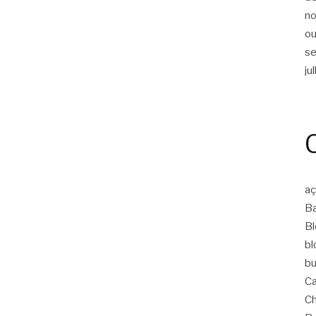
n
ou
s
ju
aç
Ba
Bl
bl
bu
Ca
Ch