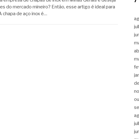
a empresa de chapas de inox em Minas Gerais e deseja
s do mercado mineiro? Então, esse artigo é ideal para
A chapa de aço inox é…
a
ju
ju
m
ab
m
fe
ja
d
n
ou
s
a
ju
ju