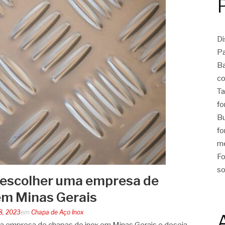
Di
Pa
Ba
c
Ta
fo
Bu
fo
m
Fo
so
o escolher uma empresa de
em Minas Gerais
8, 2023
em
Chapa de Aço Inox