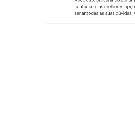
Você está procurando por um
contar com as melhores opçõe
sanar todas as suas dúvidas. 