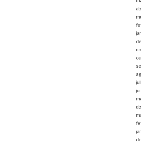
m
ab
m
fe
ja
d
n
ou
s
a
ju
ju
m
ab
m
fe
ja
d