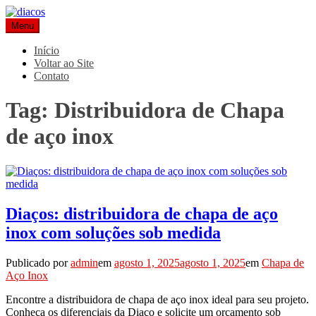
Pular
para
Menu
Blog Diaços
Especialistas em aços e metais há mais de 20 anos
o
conteúdo
Início
Voltar ao Site
Contato
Tag:
Distribuidora de Chapa
de aço inox
Diaços: distribuidora de chapa de aço
inox com soluções sob medida
Publicado por
admin
em
agosto 1, 2025
agosto 1, 2025
em
Chapa de
Aço Inox
Encontre a distribuidora de chapa de aço inox ideal para seu projeto.
Conheça os diferenciais da Diaço e solicite um orçamento sob