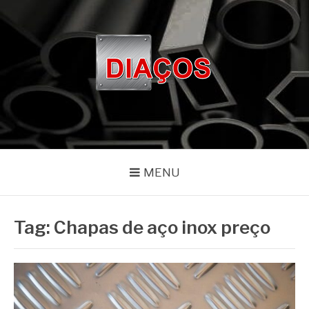
Pular
para
o
conteúdo
BLOG DIAÇOS
Especialistas em aços e metais há mais de 20 anos
MENU
Tag:
Chapas de aço inox preço