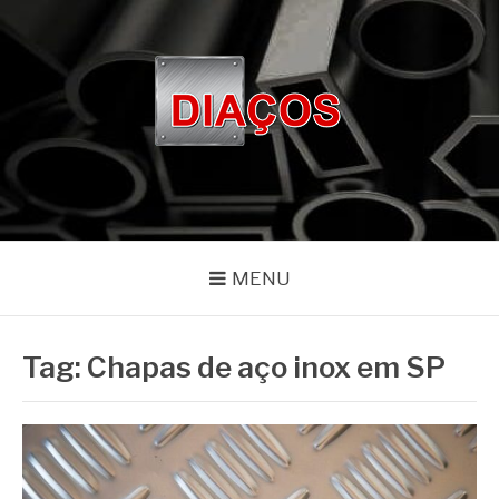
Pular
para
o
conteúdo
BLOG DIAÇOS
Especialistas em aços e metais há mais de 20 anos
MENU
Tag:
Chapas de aço inox em SP