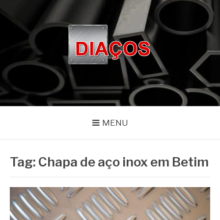
Pular
para
o
conteúdo
BLOG DIAÇOS
Especialistas em aços e metais há mais de 20 anos
MENU
Tag:
Chapa de aço inox em Betim