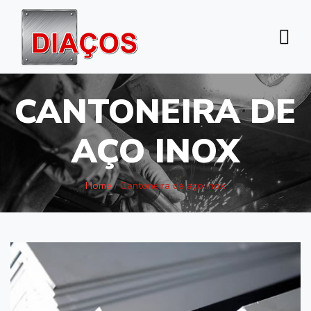
CANTONEIRA DE
AÇO INOX
Home
/
Cantoneira de aço inox